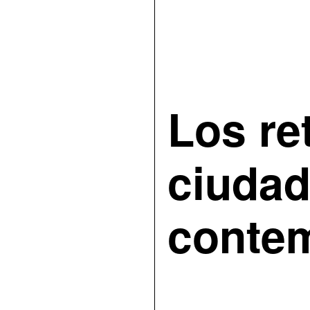
Los re
ciuda
conte