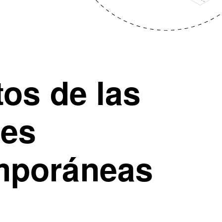
tos de las
des
mporáneas