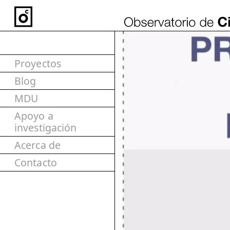
Proyectos
Blog
MDU
Apoyo a
investigación
Acerca de
Contacto