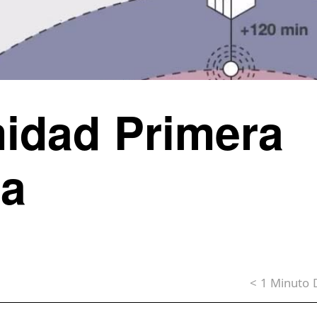
idad Primera
ia
< 1
Minuto
D