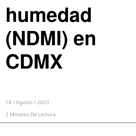
humedad
(NDMI) en
CDMX
18 / Agosto / 2023
2
Minutos
De Lectura